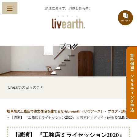
地球に暮らす、地球と暮らす。
ブログ
無料個別コンサルティング申込
Livearthの日々のこと
岐阜県の工務店で注文住宅を建てるならLivearth（リヴアース）
>
ブログ
>
講演
>
【講演】 『工務店ミライセッション2020』 in 東京ビッグサイト(with ONLINE)
【講演】 『工務店ミライセッション2020』