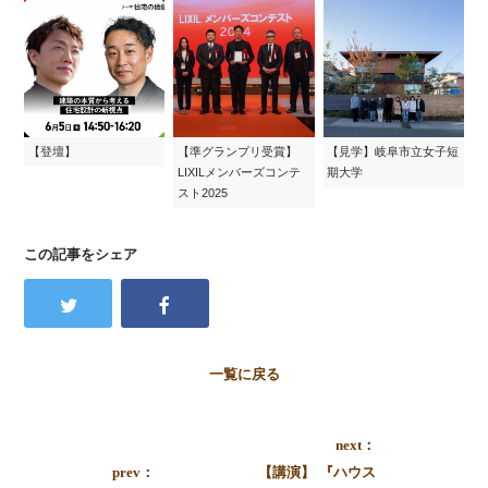
【登壇】
【準グランプリ受賞】
【見学】岐阜市立女子短
LIXILメンバーズコンテ
期大学
スト2025
この記事をシェア
一覧に戻る
next：
prev：
【講演】 『ハウス