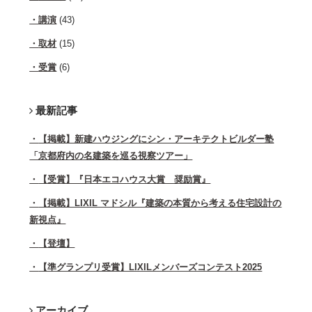
講演
(43)
取材
(15)
受賞
(6)
最新記事
【掲載】新建ハウジングにシン・アーキテクトビルダー塾
「京都府内の名建築を巡る視察ツアー」
【受賞】『日本エコハウス大賞 奨励賞』
【掲載】LIXIL マドシル『建築の本質から考える住宅設計の
新視点』
【登壇】
【準グランプリ受賞】LIXILメンバーズコンテスト2025
アーカイブ