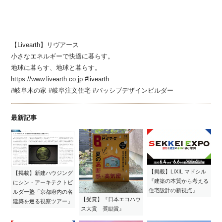
【Livearth】リヴアース
小さなエネルギーで快適に暮らす。
地球に暮らす、地球と暮らす。
https://www.livearth.co.jp #livearth
#岐阜木の家 #岐阜注文住宅 #パッシブデザインビルダー
最新記事
【掲載】LIXIL マドシル
【掲載】新建ハウジング
『建築の本質から考える
にシン・アーキテクトビ
住宅設計の新視点』
ルダー塾「京都府内の名
【受賞】『日本エコハウ
建築を巡る視察ツアー」
ス大賞 奨励賞』