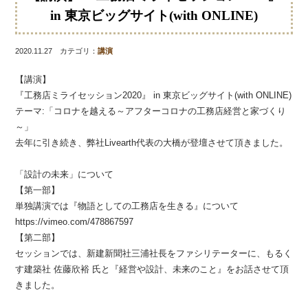
in 東京ビッグサイト(with ONLINE)
2020.11.27 カテゴリ：
講演
【講演】
『工務店ミライセッション2020』 in 東京ビッグサイト(with ONLINE)
テーマ:「コロナを越える～アフターコロナの工務店経営と家づくり
～」
去年に引き続き、弊社Livearth代表の大橋が登壇させて頂きました。
「設計の未来」について
【第一部】
単独講演では『物語としての工務店を生きる』について
https://vimeo.com/478867597
【第二部】
セッションでは、新建新聞社三浦社長をファシリテーターに、もるく
す建築社 佐藤欣裕 氏と『経営や設計、未来のこと』をお話させて頂
きました。