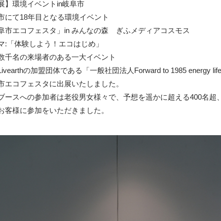
展】環境イベントin岐阜市
市にて18年目となる環境イベント
阜市エコフェスタ」in みんなの森 ぎふメディアコスモス
マ:「体験しよう！エコはじめ」
数千名の来場者のある一大イベント
ivearthの加盟団体である「一般社団法人Forward to 1985 energy l
市エコフェスタに出展いたしました。
ブースへの参加者は老役男女様々で、予想を遥かに超える400名超
お客様に参加をいただきました。