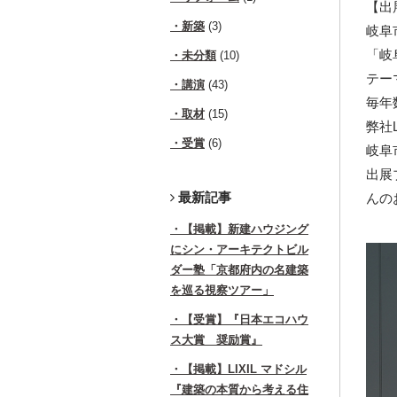
【出
新築
(3)
岐阜
「岐
未分類
(10)
テー
講演
(43)
毎年
取材
(15)
弊社L
受賞
(6)
岐阜
出展
最新記事
んの
【掲載】新建ハウジング
にシン・アーキテクトビル
ダー塾「京都府内の名建築
を巡る視察ツアー」
【受賞】『日本エコハウ
ス大賞 奨励賞』
【掲載】LIXIL マドシル
『建築の本質から考える住