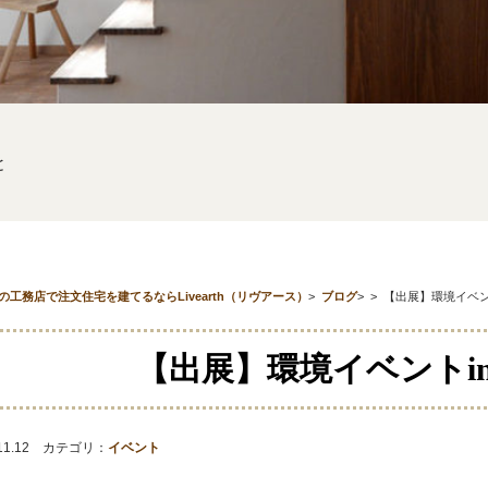
と
の工務店で注文住宅を建てるならLivearth（リヴアース）
>
ブログ
>
>
【出展】環境イベン
【出展】環境イベントi
.11.12 カテゴリ：
イベント