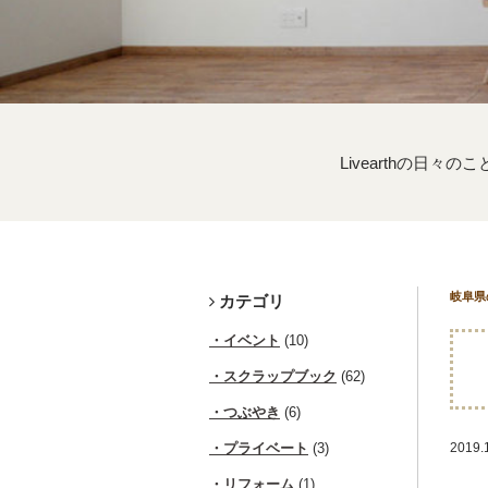
Livearthの日々のこ
岐阜県
カテゴリ
イベント
(10)
スクラップブック
(62)
つぶやき
(6)
プライベート
(3)
2019
リフォーム
(1)